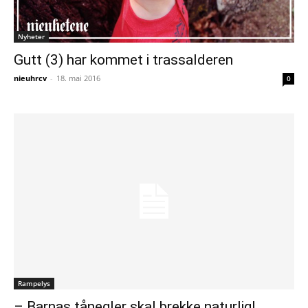
Nyheter
Gutt (3) har kommet i trassalderen
nieuhrcv
-
18. mai 2016
0
Rampelys
– Barnas tånegler skal brekke naturlig!