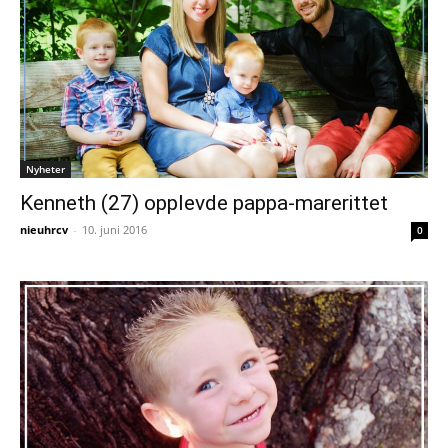
Nyheter
Kenneth (27) opplevde pappa-marerittet
nieuhrcv
-
10. juni 2016
0