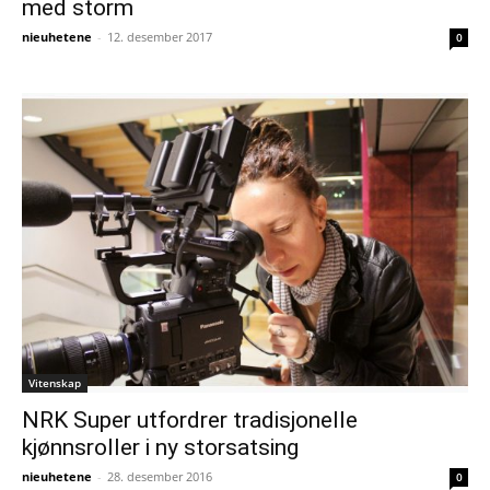
med storm
nieuhetene
-
12. desember 2017
0
Vitenskap
NRK Super utfordrer tradisjonelle
kjønnsroller i ny storsatsing
nieuhetene
-
28. desember 2016
0