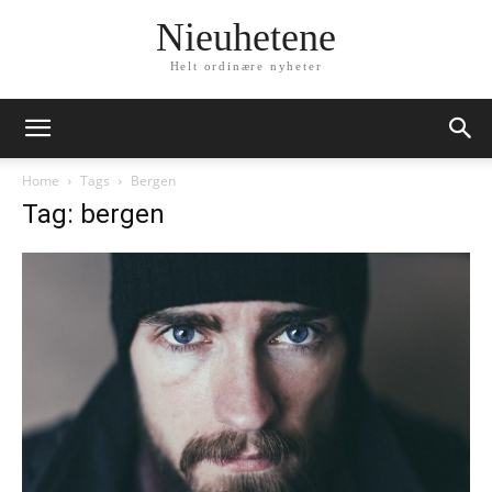
Nieuhetene
Helt ordinære nyheter
Home
Tags
Bergen
Tag: bergen