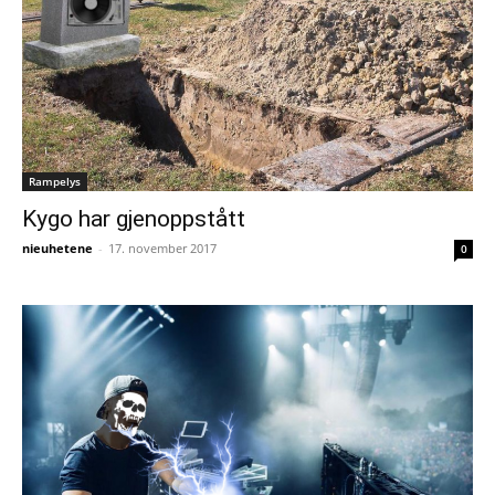
Rampelys
Kygo har gjenoppstått
nieuhetene
-
17. november 2017
0