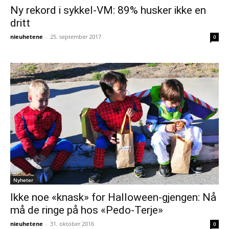
Ny rekord i sykkel-VM: 89% husker ikke en
dritt
nieuhetene
-
25. september 2017
0
Nyheter
Ikke noe «knask» for Halloween-gjengen: Nå
må de ringe på hos «Pedo-Terje»
nieuhetene
-
31. oktober 2016
0