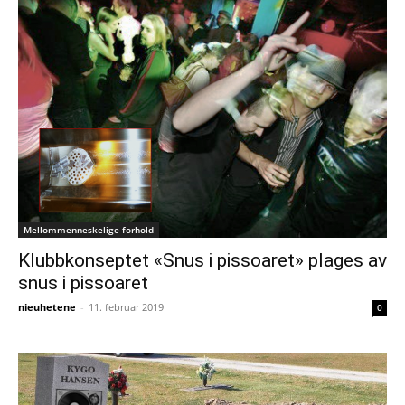
Mellommenneskelige forhold
Klubbkonseptet «Snus i pissoaret» plages av
snus i pissoaret
nieuhetene
-
11. februar 2019
0