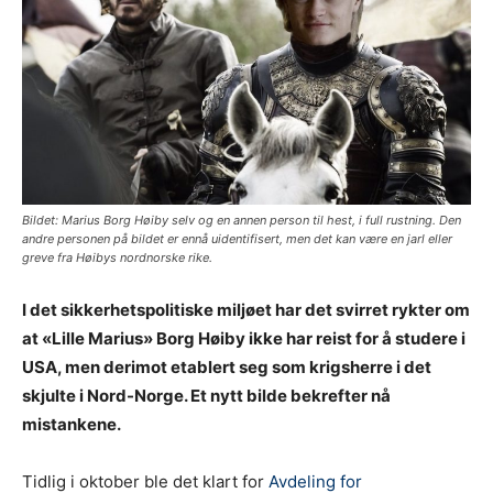
Bildet: Marius Borg Høiby selv og en annen person til hest, i full rustning. Den
andre personen på bildet er ennå uidentifisert, men det kan være en jarl eller
greve fra Høibys nordnorske rike.
I det sikkerhetspolitiske miljøet har det svirret rykter om
at «Lille Marius» Borg Høiby ikke har reist for å studere i
USA, men derimot etablert seg som krigsherre i det
skjulte i Nord-Norge. Et nytt bilde bekrefter nå
mistankene.
Tidlig i oktober ble det klart for
Avdeling for