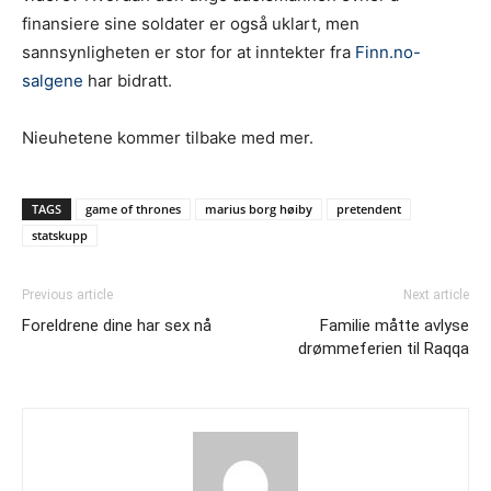
finansiere sine soldater er også uklart, men
sannsynligheten er stor for at inntekter fra
Finn.no-
salgene
har bidratt.
Nieuhetene kommer tilbake med mer.
TAGS
game of thrones
marius borg høiby
pretendent
statskupp
Previous article
Next article
Foreldrene dine har sex nå
Familie måtte avlyse
drømmeferien til Raqqa