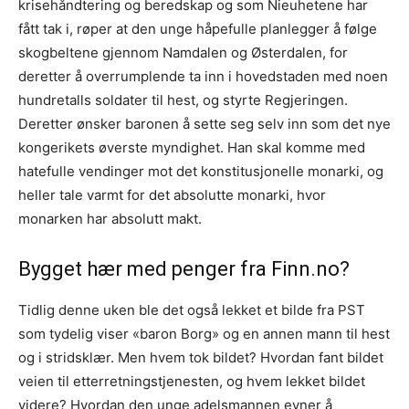
krisehåndtering og beredskap og som Nieuhetene har
fått tak i, røper at den unge håpefulle planlegger å følge
skogbeltene gjennom Namdalen og Østerdalen, for
deretter å overrumplende ta inn i hovedstaden med noen
hundretalls soldater til hest, og styrte Regjeringen.
Deretter ønsker baronen å sette seg selv inn som det nye
kongerikets øverste myndighet. Han skal komme med
hatefulle vendinger mot det konstitusjonelle monarki, og
heller tale varmt for det absolutte monarki, hvor
monarken har absolutt makt.
Bygget hær med penger fra Finn.no?
Tidlig denne uken ble det også lekket et bilde fra PST
som tydelig viser «baron Borg» og en annen mann til hest
og i stridsklær. Men hvem tok bildet? Hvordan fant bildet
veien til etterretningstjenesten, og hvem lekket bildet
videre? Hvordan den unge adelsmannen evner å