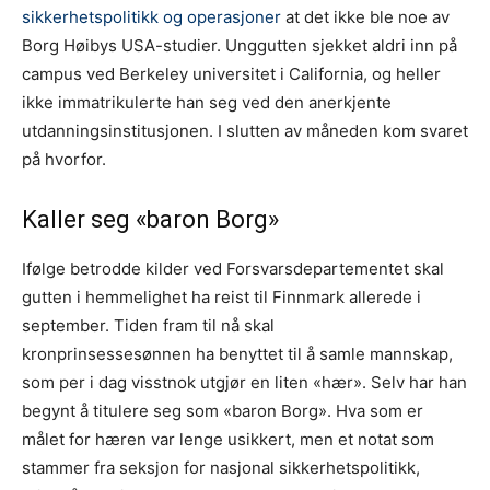
sikkerhetspolitikk og operasjoner
at det ikke ble noe av
Borg Høibys USA-studier. Unggutten sjekket aldri inn på
campus ved Berkeley universitet i California, og heller
ikke immatrikulerte han seg ved den anerkjente
utdanningsinstitusjonen. I slutten av måneden kom svaret
på hvorfor.
Kaller seg «baron Borg»
Ifølge betrodde kilder ved Forsvarsdepartementet skal
gutten i hemmelighet ha reist til Finnmark allerede i
september. Tiden fram til nå skal
kronprinsessesønnen ha benyttet til å samle mannskap,
som per i dag visstnok utgjør en liten «hær». Selv har han
begynt å titulere seg som «baron Borg». Hva som er
målet for hæren var lenge usikkert, men et notat som
stammer fra seksjon for nasjonal sikkerhetspolitikk,