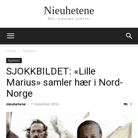
Nieuhetene
Helt ordinære nyheter
Home
Nyheter
Nyheter
SJOKKBILDET: «Lille
Marius» samler hær i Nord-
Norge
nieuhetene
-
7. desember 2016
0