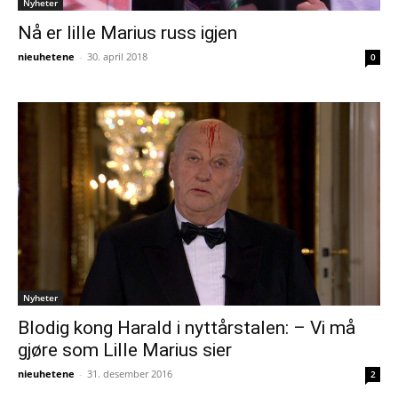
Nyheter
Nå er lille Marius russ igjen
nieuhetene
-
30. april 2018
0
Nyheter
Blodig kong Harald i nyttårstalen: – Vi må
gjøre som Lille Marius sier
nieuhetene
-
31. desember 2016
2