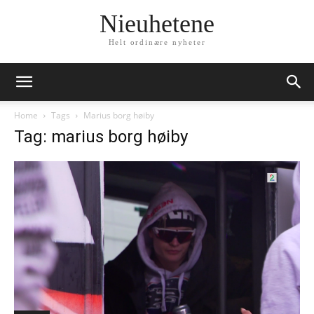
Nieuhetene
Helt ordinære nyheter
Home
Tags
Marius borg høiby
Tag: marius borg høiby