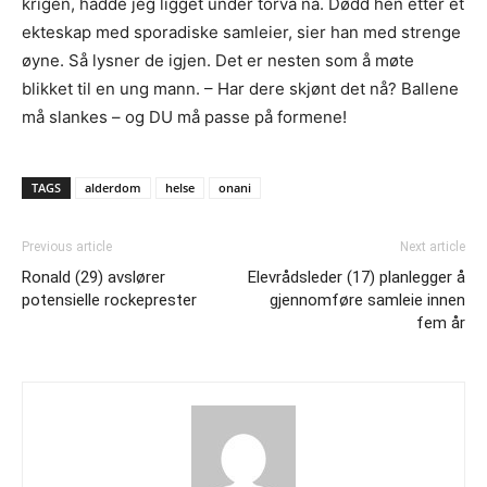
krigen, hadde jeg ligget under torva nå. Dødd hen etter et
ekteskap med sporadiske samleier, sier han med strenge
øyne. Så lysner de igjen. Det er nesten som å møte
blikket til en ung mann. – Har dere skjønt det nå? Ballene
må slankes – og DU må passe på formene!
TAGS
alderdom
helse
onani
Previous article
Next article
Ronald (29) avslører
Elevrådsleder (17) planlegger å
potensielle rockeprester
gjennomføre samleie innen
fem år