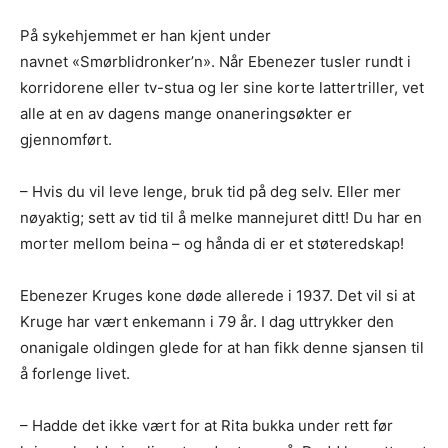
På sykehjemmet er han kjent under
navnet «Smørblidronker’n». Når Ebenezer tusler rundt i
korridorene eller tv-stua og ler sine korte lattertriller, vet
alle at en av dagens mange onaneringsøkter er
gjennomført.
– Hvis du vil leve lenge, bruk tid på deg selv. Eller mer
nøyaktig; sett av tid til å melke mannejuret ditt! Du har en
morter mellom beina – og hånda di er et støteredskap!
Ebenezer Kruges kone døde allerede i 1937. Det vil si at
Kruge har vært enkemann i 79 år. I dag uttrykker den
onanigale oldingen glede for at han fikk denne sjansen til
å forlenge livet.
– Hadde det ikke vært for at Rita bukka under rett før