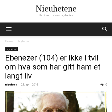
Nieuhetene
Helt ordinære nyheter
Home
Nyheter
Nyheter
Ebenezer (104) er ikke i tvil
om hva som har gitt ham et
langt liv
nieuhrcv
-
25. april 2016
0