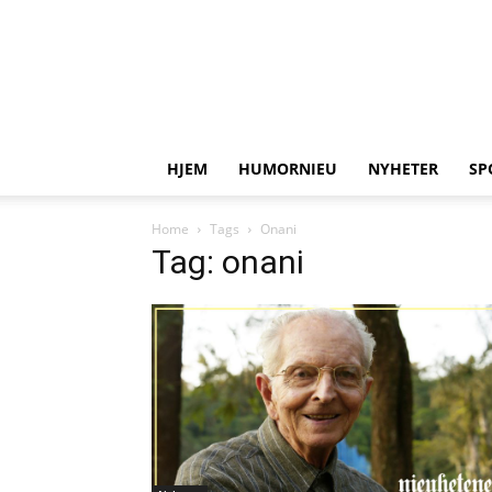
HJEM
HUMORNIEU
NYHETER
SP
Home
Tags
Onani
Tag: onani