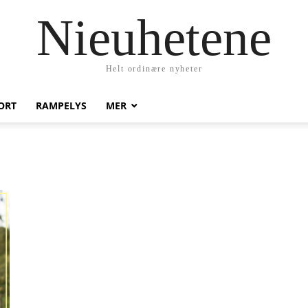
Nieuhetene
Helt ordinære nyheter
ORT
RAMPELYS
MER