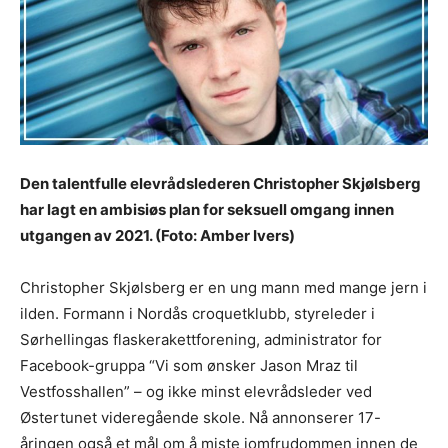
Den talentfulle elevrådslederen Christopher Skjølsberg
har lagt en ambisiøs plan for seksuell omgang innen
utgangen av 2021. (Foto: Amber Ivers)
Christopher Skjølsberg er en ung mann med mange jern i
ilden. Formann i Nordås croquetklubb, styreleder i
Sørhellingas flaskerakettforening, administrator for
Facebook-gruppa “Vi som ønsker Jason Mraz til
Vestfosshallen” – og ikke minst elevrådsleder ved
Østertunet videregående skole. Nå annonserer 17-
åringen også et mål om å miste jomfrudommen innen de