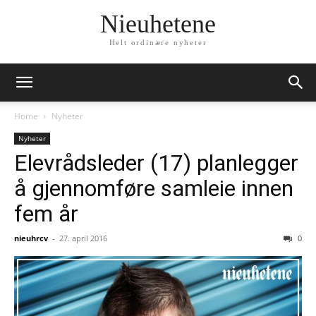
Nieuhetene
Helt ordinære nyheter
Home
Nyheter
Nyheter
Elevrådsleder (17) planlegger
å gjennomføre samleie innen
fem år
nieuhrcv
-
27. april 2016
0