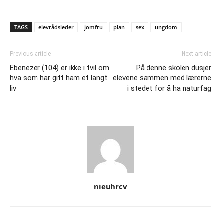
TAGS
elevrådsleder
jomfru
plan
sex
ungdom
Previous article
Next article
Ebenezer (104) er ikke i tvil om
På denne skolen dusjer
hva som har gitt ham et langt
elevene sammen med lærerne
liv
i stedet for å ha naturfag
nieuhrcv