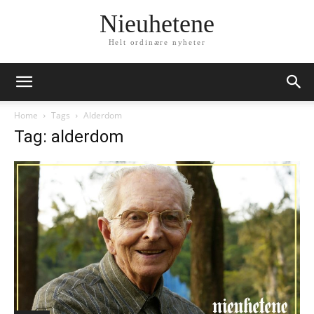
Nieuhetene
Helt ordinære nyheter
Home
Tags
Alderdom
Tag: alderdom