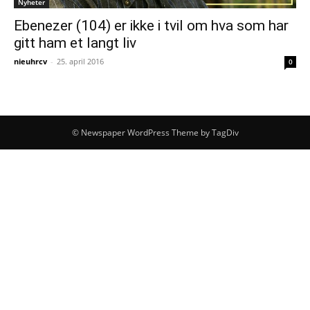
Nyheter
Ebenezer (104) er ikke i tvil om hva som har
gitt ham et langt liv
nieuhrcv
-
25. april 2016
0
© Newspaper WordPress Theme by TagDiv