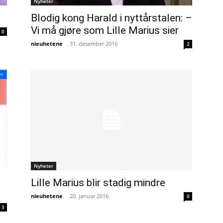
Nyheter
Blodig kong Harald i nyttårstalen: –
Vi må gjøre som Lille Marius sier
0
nieuhetene
-
31. desember 2016
2
Nyheter
Lille Marius blir stadig mindre
nieuhetene
-
20. januar 2016
0
3