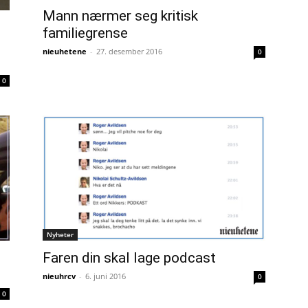
Mann nærmer seg kritisk
familiegrense
nieuhetene
-
27. desember 2016
0
0
Nyheter
Faren din skal lage podcast
nieuhrcv
-
6. juni 2016
0
0