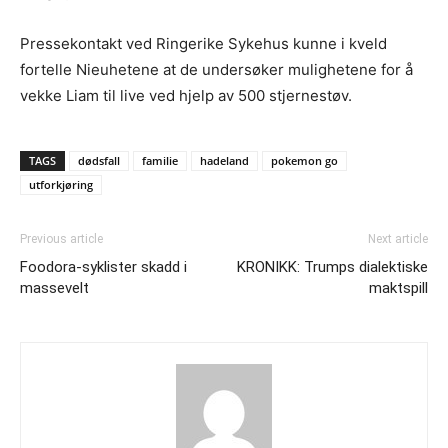
Pressekontakt ved Ringerike Sykehus kunne i kveld
fortelle Nieuhetene at de undersøker mulighetene for å
vekke Liam til live ved hjelp av 500 stjernestøv.
TAGS
dødsfall
familie
hadeland
pokemon go
utforkjøring
Previous article
Next article
Foodora-syklister skadd i
KRONIKK: Trumps dialektiske
massevelt
maktspill