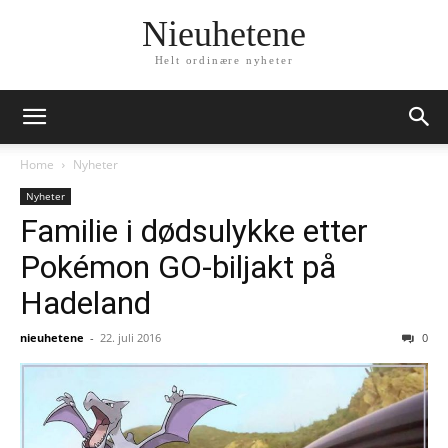
Nieuhetene
Helt ordinære nyheter
Home
Nyheter
Nyheter
Familie i dødsulykke etter
Pokémon GO-biljakt på
Hadeland
nieuhetene
-
22. juli 2016
0