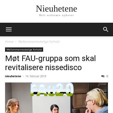
Nieuhetene
Helt ordinære nyheter
Home
Mellommenneskelige forhold
Mellommenneskelige forhold
Møt FAU-gruppa som skal
revitalisere nissedisco
nieuhetene
-
14. februar 2019
0