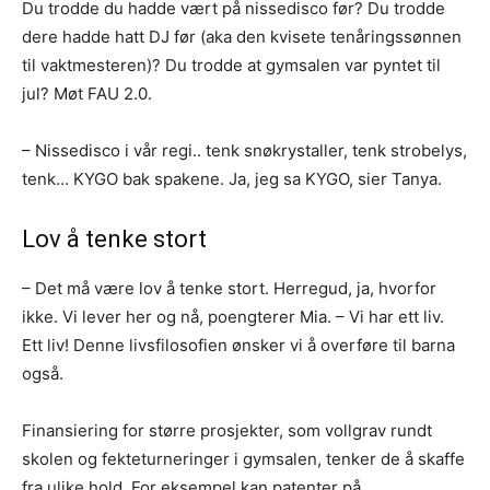
Du trodde du hadde vært på nissedisco før? Du trodde
dere hadde hatt DJ før (aka den kvisete tenåringssønnen
til vaktmesteren)? Du trodde at gymsalen var pyntet til
jul? Møt FAU 2.0.
– Nissedisco i vår regi.. tenk snøkrystaller, tenk strobelys,
tenk… KYGO bak spakene. Ja, jeg sa KYGO, sier Tanya.
Lov å tenke stort
– Det må være lov å tenke stort. Herregud, ja, hvorfor
ikke. Vi lever her og nå, poengterer Mia. – Vi har ett liv.
Ett liv! Denne livsfilosofien ønsker vi å overføre til barna
også.
Finansiering for større prosjekter, som vollgrav rundt
skolen og fekteturneringer i gymsalen, tenker de å skaffe
fra ulike hold. For eksempel kan patenter på