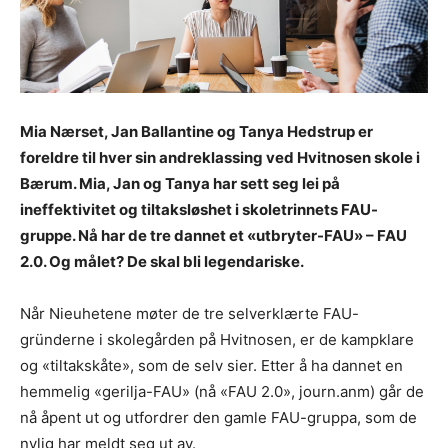
Mia Nærset, Jan Ballantine og Tanya Hedstrup er
foreldre til hver sin andreklassing ved Hvitnosen skole i
Bærum. Mia, Jan og Tanya har sett seg lei på
ineffektivitet og tiltaksløshet i skoletrinnets FAU-
gruppe. Nå har de tre dannet et «utbryter-FAU» – FAU
2.0. Og målet? De skal bli legendariske.
Når Nieuhetene møter de tre selverklærte FAU-
gründerne i skolegården på Hvitnosen, er de kampklare
og «tiltakskåte», som de selv sier. Etter å ha dannet en
hemmelig «gerilja-FAU» (nå «FAU 2.0», journ.anm) går de
nå åpent ut og utfordrer den gamle FAU-gruppa, som de
nylig har meldt seg ut av.