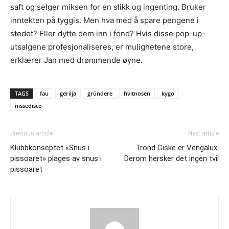
saft og selger miksen for en slikk og ingenting. Bruker
inntekten på tyggis. Men hva med å spare pengene i
stedet? Eller dytte dem inn i fond? Hvis disse pop-up-
utsalgene profesjonaliseres, er mulighetene store,
erklærer Jan med drømmende øyne.
TAGS
fau
gerilja
gründere
hvitnosen
kygo
nissedisco
Previous article
Next article
Klubbkonseptet «Snus i
Trond Giske er Vengalux.
pissoaret» plages av snus i
Derom hersker det ingen tvil
pissoaret