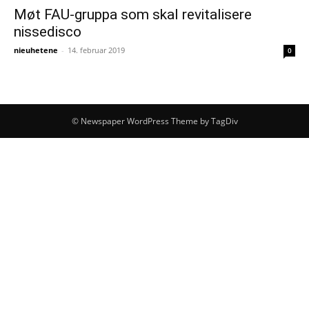
Møt FAU-gruppa som skal revitalisere
nissedisco
nieuhetene
-
14. februar 2019
0
© Newspaper WordPress Theme by TagDiv