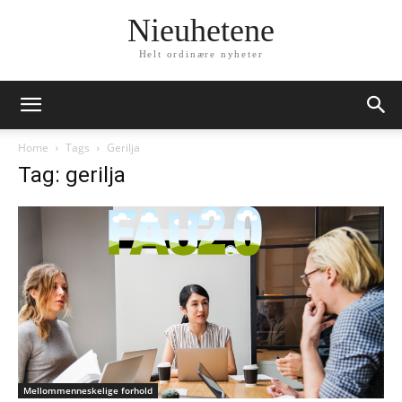
Nieuhetene
Helt ordinære nyheter
Home
Tags
Gerilja
Tag: gerilja
Mellommenneskelige forhold