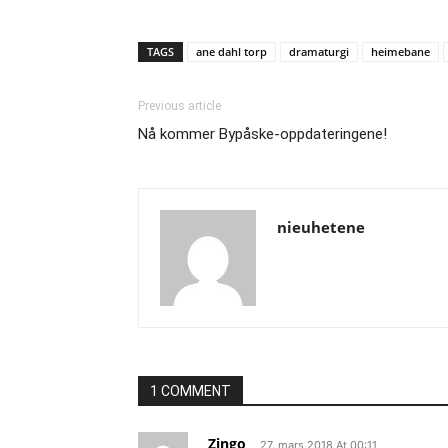
TAGS
ane dahl torp
dramaturgi
heimebane
Previous article
Nå kommer Bypåske-oppdateringene!
nieuhetene
1 COMMENT
Zingo
27. mars 2018 At 00:11