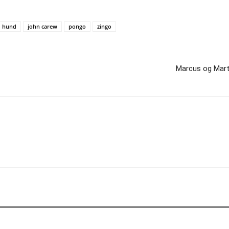
hund
john carew
pongo
zingo
Marcus og Mart