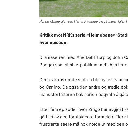
Hunden Zingo gjør seg klar til å komme inn på banen igjen i
Kritikk mot NRKs serie «Heimebane»: Stadig
hver episode.
Dramaserien med Ane Dahl Torp og John Care
Pongo) som stjal tv-publikummets hjerter da
Den overraskende slutten ble hyllet av an
og Canino. Da også den andre og tredje epi
manusforfatterne bak serien begynte å gå to
Etter fem episoder hvor Zingo har avgjort
gått lei av den forutsigbare formelen. Flere 
frustrerte seere må nok holde ut med den ove