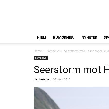
HJEM
HUMORNIEU
NYHETER
SP
Home
Rampelys
Seerstorm mot Heimebane: Lei av
Rampelys
Seerstorm mot He
nieuhetene
-
26. mars 2018