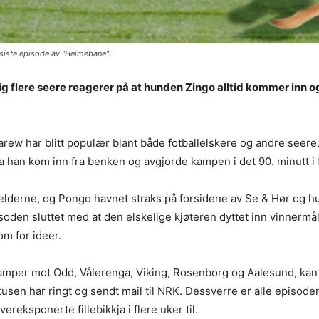
 siste episode av "Heimebane".
 flere seere reagerer på at hunden Zingo alltid kommer inn og
w har blitt populær blant både fotballelskere og andre seere.
 han kom inn fra benken og avgjorde kampen i det 90. minutt i 
melderne, og Pongo havnet straks på forsidene av Se & Hør og 
soden sluttet med at den elskelige kjøteren dyttet inn vinnerm
m for ideer.
 kamper mot Odd, Vålerenga, Viking, Rosenborg og Aalesund, k
tusen har ringt og sendt mail til NRK. Dessverre er alle episoden
reksponerte fillebikkja i flere uker til.