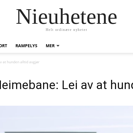
Nieuhetene
Helt ordinære nyheter
ORT
RAMPELYS
MER
 at hunden alltid avgjør
imebane: Lei av at hunde