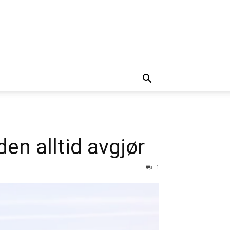
n alltid avgjør
1