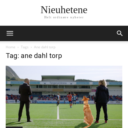
Nieuhetene
Helt ordinære nyheter
Home
Tags
Ane dahl torp
Tag: ane dahl torp