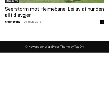
Rampelys
Seerstorm mot Heimebane: Lei av at hunden
alltid avgjør
nieuhetene
-
26. mars 2018
1
© Newspaper WordPress Theme by TagDiv