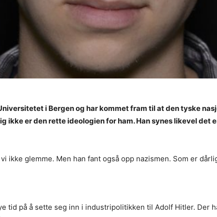
 Universitetet i Bergen og har kommet fram til at den tyske na
g ikke er den rette ideologien for ham. Han synes likevel det er 
å vi ikke glemme. Men han fant også opp nazismen. Som er dårlig
 tid på å sette seg inn i industripolitikken til Adolf Hitler. De