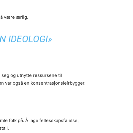
må være ærlig.
N IDEOLOGI»
e seg og utnytte ressursene til
an var også en konsentrasjonsleirbygger.
mle folk på. Å lage fellesskapsfølelse,
tall.