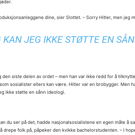
jøder.
roduksjonsanleggene dine, sier Slottet. – Sorry Hitler, men jeg 
 KAN JEG IKKE STØTTE EN SÅN
g den siste delen av ordet – men han var ikke redd for å tilknytt
om sosialister ellers kan være. Hitler var en brobygger. Men h
eg ikke støtte en sånn ideologi.
rdan du ser på det, hadde nasjonalsosialistene en egen måte å sa
drepe folk på, påpeker den kvikke bachelorstudenten. – I hope