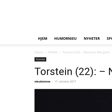
HJEM
HUMORNIEU
NYHETER
SP
Home
Politikk
Torstein (22): – Nazisme ikke greit
Politikk
Torstein (22): – 
nieuhetene
-
17. oktober 2017