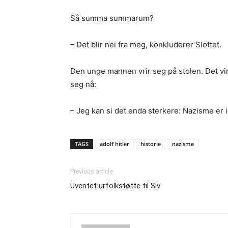
Så summa summarum?
– Det blir nei fra meg, konkluderer Slottet.
Den unge mannen vrir seg på stolen. Det v
seg nå:
– Jeg kan si det enda sterkere: Nazisme er i
TAGS
adolf hitler
historie
nazisme
Previous article
Uventet urfolkstøtte til Siv