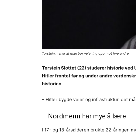
Torstein mener at man bør veie ting opp mot hverandre.
Torstein Slottet (22) studerer historie ved
Hitler frontet før og under andre verdenskri
historien.
– Hitler bygde veier og infrastruktur, det m
– Nordmenn har mye å lære
I 17- og 18-årsalderen brukte 22-åringen mye