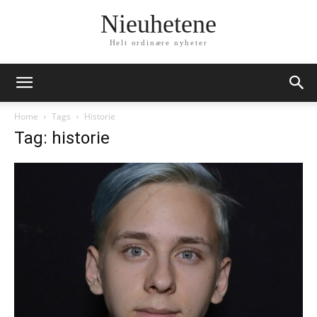
Nieuhetene
Helt ordinære nyheter
Home
Tags
Historie
Tag: historie