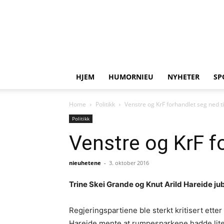
HJEM
HUMORNIEU
NYHETER
SP
Home
Politikk
Venstre og KrF forhandlet seg ned 
Politikk
Venstre og KrF f
nieuhetene
-
3. oktober 2016
Trine Skei Grande og Knut Arild Hareide ju
Regjeringspartiene ble sterkt kritisert etter
Hareide mente at rumpesparkene hadde liten 