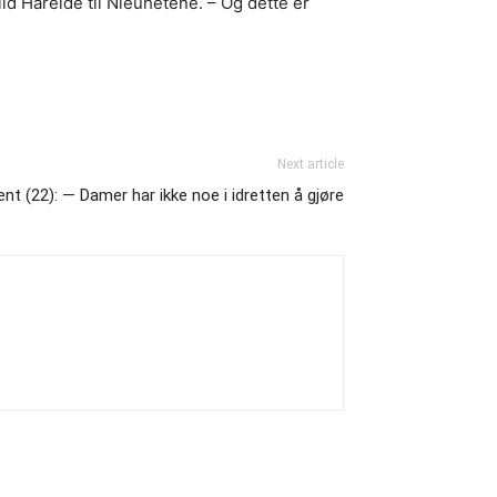
ild Hareide til Nieuhetene. – Og dette er
Next article
nt (22): — Damer har ikke noe i idretten å gjøre