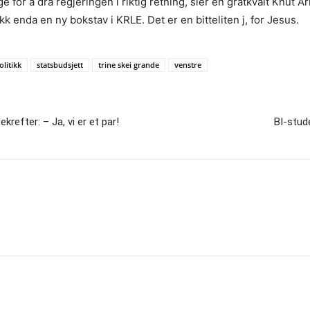
 for å dra regjeringen i riktig retning, sier en gråtkvalt Knut Ar
k enda en ny bokstav i KRLE. Det er en bitteliten j, for Jesus.
olitikk
statsbudsjett
trine skei grande
venstre
krefter: – Ja, vi er et par!
BI-stude