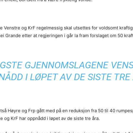
de Venstre og KrF regelmessig skal utsettes for voldsomt kraftig
ne Skei Grande etter at regjeringen i går la fram forslaget om 50 
KTIGSTE GJENNOMSLAGENE VENS
ÅDD I LØPET AV DE SISTE TRE
altså Høyre og Frp gått med på en reduksjon fra 50 til 40 rump
 og KrF har oppnådd i løpet av de siste tre åra.