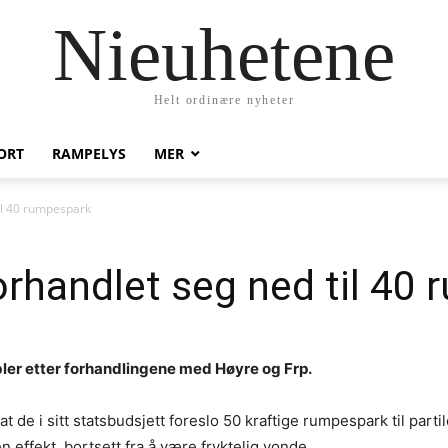
Nieuhetene
Helt ordinære nyheter
ORT
RAMPELYS
MER
til 40 rumpespark
orhandlet seg ned til 40
bler etter forhandlingene med Høyre og Frp.
 at de i sitt statsbudsjett foreslo 50 kraftige rumpespark til par
effekt, bortsett fra å være fryktelig vonde.