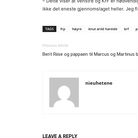
– Dette viser at Venstre og KrF er nødvendige
ikke det eneste gjennomslaget heller. Jeg fik
TAGS
frp
høyre
knut arild hareide
krf
p
Previous article
Berit Riise og pappaen til Marcus og Martinus be
nieuhetene
LEAVE A REPLY