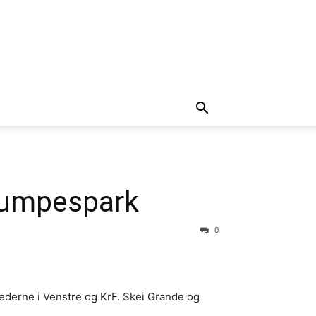
 rumpespark
0
tilederne i Venstre og KrF. Skei Grande og