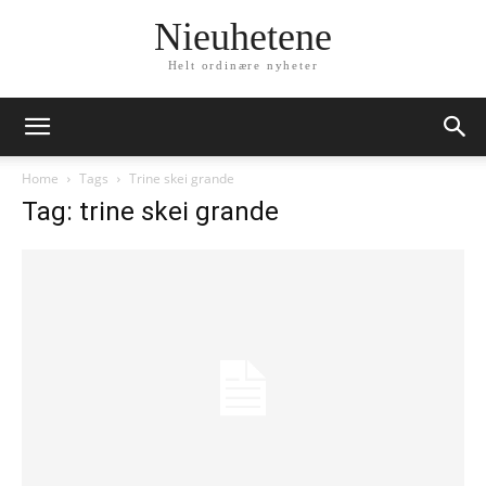
Nieuhetene
Helt ordinære nyheter
Home
Tags
Trine skei grande
Tag: trine skei grande