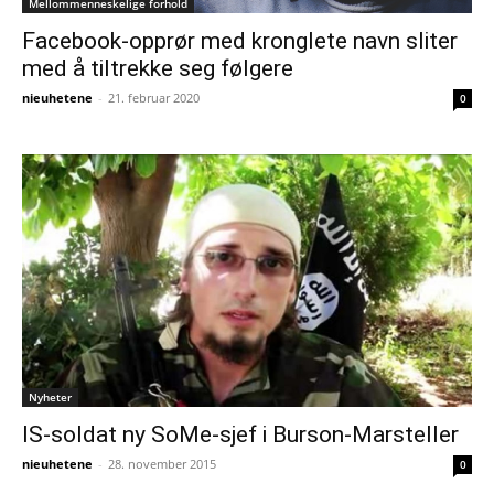
Mellommenneskelige forhold
Facebook-opprør med kronglete navn sliter
med å tiltrekke seg følgere
nieuhetene
-
21. februar 2020
0
Nyheter
IS-soldat ny SoMe-sjef i Burson-Marsteller
nieuhetene
-
28. november 2015
0