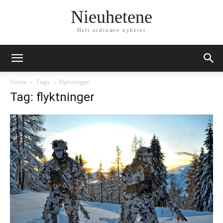
Nieuhetene
Helt ordinære nyheter
Home
Tags
Flyktninger
Tag: flyktninger