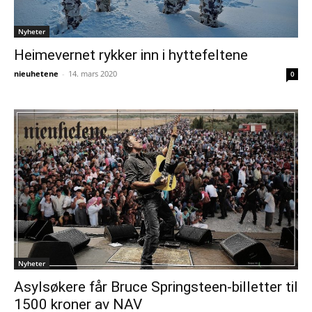
Nyheter
Heimevernet rykker inn i hyttefeltene
nieuhetene
-
14. mars 2020
0
Nyheter
Asylsøkere får Bruce Springsteen-billetter til
1500 kroner av NAV