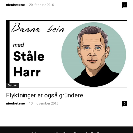
nieuhetene
-
20. februar 2016
0
Debatt
Flyktninger er også gründere
nieuhetene
-
13. november 2015
0