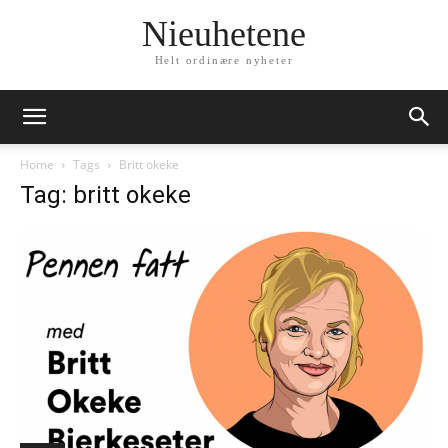
Nieuhetene
Helt ordinære nyheter
Home
Tags
Britt okeke
Tag: britt okeke