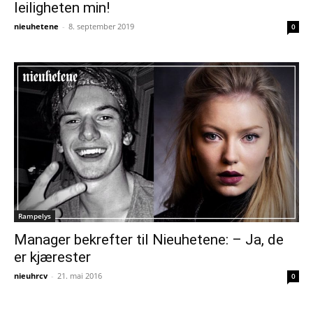
leiligheten min!
nieuhetene
-
8. september 2019
0
Rampelys
Manager bekrefter til Nieuhetene: – Ja, de
er kjærester
nieuhrcv
-
21. mai 2016
0