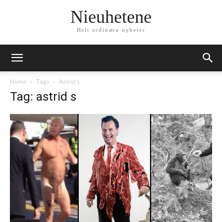
Nieuhetene
Helt ordinære nyheter
Home
Tags
Astrid s
Tag: astrid s