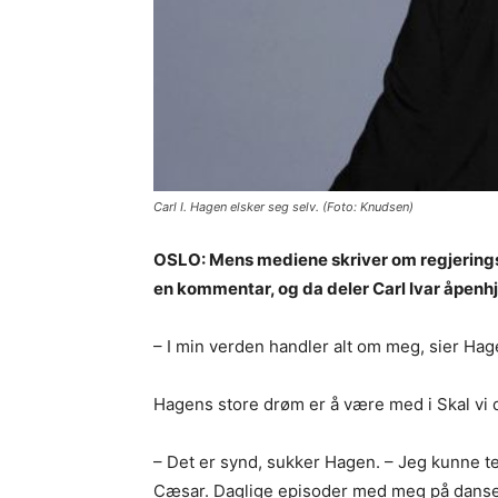
Carl I. Hagen elsker seg selv. (Foto: Knudsen)
OSLO: Mens mediene skriver om regjeringska
en kommentar, og da deler Carl Ivar åpenhje
– I min verden handler alt om meg, sier Hage
Hagens store drøm er å være med i Skal vi d
– Det er synd, sukker Hagen. – Jeg kunne t
Cæsar. Daglige episoder med meg på dansegul