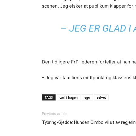
scenen. Jeg elsker at publikum klapper for 
– JEG ER GLAD I
Den tidligere FrP-lederen forteller at han h
– Jeg var familiens midtpunkt og klassens kl
TAGS
carl i hagen
ego
selvet
Previous article
Tybring-Gjedde: Hunden Cimbo vil ut av regjeri