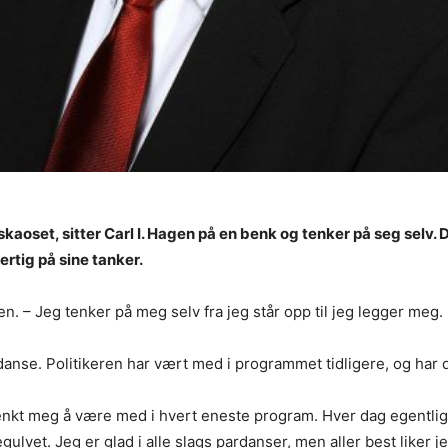
oset, sitter Carl I. Hagen på en benk og tenker på seg selv. 
rtig på sine tanker.
n. – Jeg tenker på meg selv fra jeg står opp til jeg legger meg.
anse. Politikeren har vært med i programmet tidligere, og har d
enkt meg å være med i hvert eneste program. Hver dag egentlig
vet. Jeg er glad i alle slags pardanser, men aller best liker j