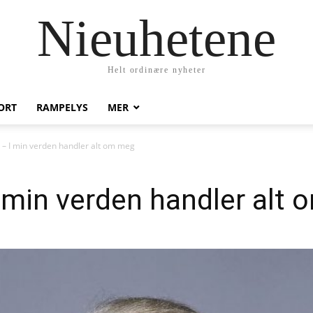
Nieuhetene
Helt ordinære nyheter
ORT
RAMPELYS
MER
: – I min verden handler alt om meg
 I min verden handler alt