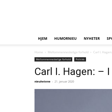
HJEM
HUMORNIEU
NYHETER
SP
Home
Mellommenneskelige forhold
Carl I. Hagen
Mellommenneskelige forhold
Politikk
Carl I. Hagen: –
nieuhetene
-
21. januar 2020