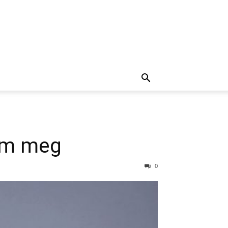
 om meg
0