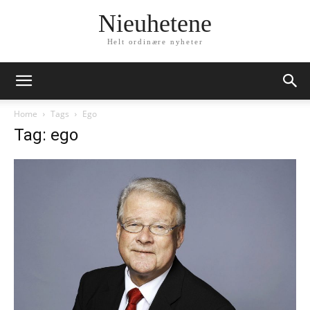
Nieuhetene
Helt ordinære nyheter
Home
Tags
Ego
Tag: ego