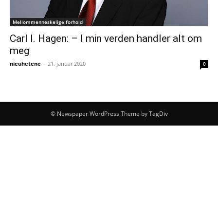
Mellommenneskelige forhold
Carl I. Hagen: – I min verden handler alt om
meg
nieuhetene
-
21. januar 2020
0
© Newspaper WordPress Theme by TagDiv