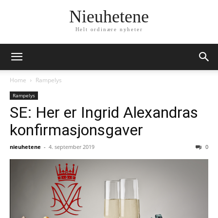
Nieuhetene
Helt ordinære nyheter
Home
Rampelys
Rampelys
SE: Her er Ingrid Alexandras
konfirmasjonsgaver
nieuhetene
-
4. september 2019
0