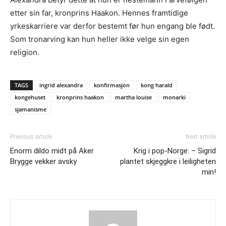
etter sin far, kronprins Haakon. Hennes framtidige
yrkeskarriere var derfor bestemt før hun engang ble født.
Som tronarving kan hun heller ikke velge sin egen
religion.
TAGS
ingrid alexandra
konfirmasjon
kong harald
kongehuset
kronprins haakon
martha louise
monarki
sjamanisme
Previous article
Next article
Enorm dildo midt på Aker
Krig i pop-Norge: – Sigrid
Brygge vekker avsky
plantet skjeggkre i leiligheten
min!