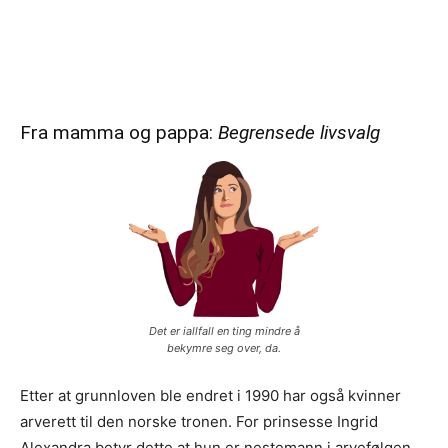
Fra mamma og pappa:
Begrensede livsvalg
Det er iallfall en ting mindre å
bekymre seg over, da.
Etter at grunnloven ble endret i 1990 har også kvinner
arverett til den norske tronen. For prinsesse Ingrid
Alexandra betyr dette at hun er nestemann i arvefølgen