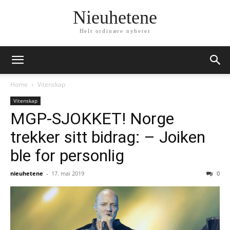
Nieuhetene
Helt ordinære nyheter
Home
Vitenskap
Vitenskap
MGP-SJOKKET! Norge
trekker sitt bidrag: – Joiken
ble for personlig
nieuhetene
-
17. mai 2019
0