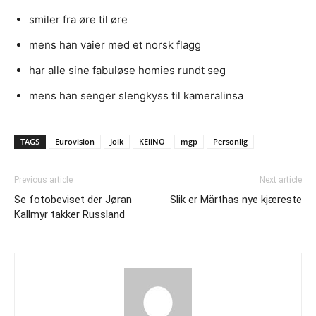
smiler fra øre til øre
mens han vaier med et norsk flagg
har alle sine fabuløse homies rundt seg
mens han senger slengkyss til kameralinsa
TAGS
Eurovision
Joik
KEiiNO
mgp
Personlig
Previous article
Next article
Se fotobeviset der Jøran
Slik er Märthas nye kjæreste
Kallmyr takker Russland