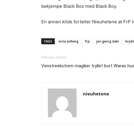
bekjempe Black Box med Black Boy.
En annen kilde forteller Nieuhetene at FrP l
TAGS
erna solberg
frp
jon georg dale
kryd
Previous article
Venstreekstrem magiker tryllet bort Waras hu
nieuhetene