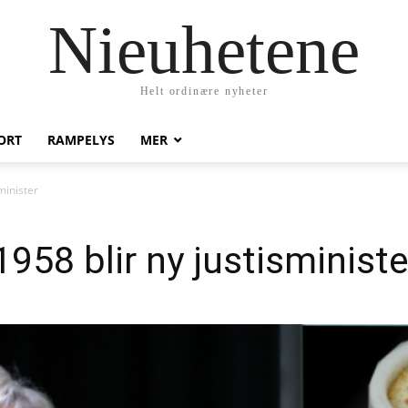
Nieuhetene
Helt ordinære nyheter
ORT
RAMPELYS
MER
minister
958 blir ny justisministe