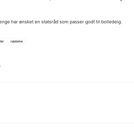
enge har ønsket en statsråd som passer godt til bolledeig.
der
rasisme
s