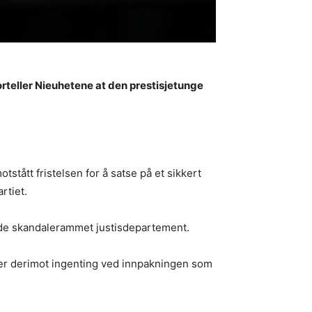
forteller Nieuhetene at den prestisjetunge
stått fristelsen for å satse på et sikkert
rtiet.
erede skandalerammet justisdepartement.
et er derimot ingenting ved innpakningen som