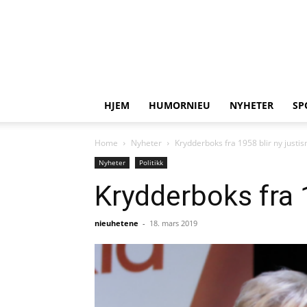
HJEM
HUMORNIEU
NYHETER
SP
Home
Nyheter
Krydderboks fra 1958 blir ny justis
Nyheter
Politikk
Krydderboks fra 1
nieuhetene
-
18. mars 2019