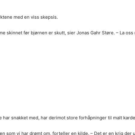
ktene med en viss skepsis.
 skinnet før bjørnen er skutt, sier Jonas Gahr Støre. – La oss n
e har snakket med, har derimot store forhåpninger til malt ka
en som vi har drømt om, forteller en kilde. – Det er en krig der 