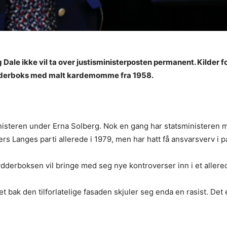
g Dale ikke vil ta over justisministerposten permanent. Kilder 
krydderboks med malt kardemomme fra 1958.
isteren under Erna Solberg. Nok en gang har statsministeren mot
Langes parti allerede i 1979, men har hatt få ansvarsverv i pa
 krydderboksen vil bringe med seg nye kontroverser inn i et all
et bak den tilforlatelige fasaden skjuler seg enda en rasist. D