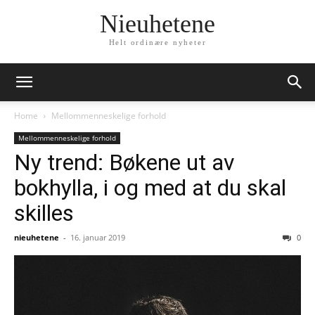
Nieuhetene
Helt ordinære nyheter
Home
Mellommenneskelige forhold
Mellommenneskelige forhold
Ny trend: Bøkene ut av
bokhylla, i og med at du skal
skilles
nieuhetene
-
16. januar 2019
0