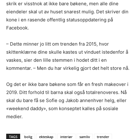
skrik er visstnok at ikke bare bøkene, men alle dine
eiendeler skal ut av huset snarest mulig. Det skriver din
kone i en rasende offentlig statusoppdatering på
Facebook.
– Dette minner jo litt om trenden fra 2015, hvor
skittenklærne dine skulle kastes ut vinduet istedenfor å
vaskes, sier den lille stemmen i hodet ditt i en
kommentar. – Men du har virkelig gjort det helt store nå.
Og det er ikke bare bøkene som får en fresh makeover i
2019. Ditt forhold til barna skal også totalrenoveres. Nå
skal du bare få se Sofie og Jakob annenhver helg, eller
«weekend daddy», som konseptet kalles på sosiale
medier.
TAGS
bolig
ekteskap
interiør
samliv
trender