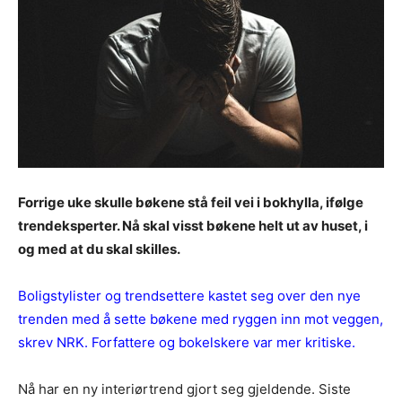
Forrige uke skulle bøkene stå feil vei i bokhylla, ifølge
trendeksperter. Nå skal visst bøkene helt ut av huset, i
og med at du skal skilles.
Boligstylister og trendsettere kastet seg over den nye
trenden med å sette bøkene med ryggen inn mot veggen,
skrev NRK. Forfattere og bokelskere var mer kritiske.
Nå har en ny interiørtrend gjort seg gjeldende. Siste