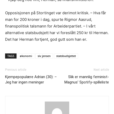
Opposisjonen på Stortinget var derimot kritisk. – Hva får
man for 200 kroner i dag, spurte Rigmor Aasrud,
finanspolitisk talsmann for Arbeiderpartiet. – I vårt
alternative statsbudsjett har vi foreslått 250 kr til Herman.
Det har Herman fortjent, god gutt som han er.
TAGS
økonomi
siv jensen
statsbudsjettet
Previous article
Next article
Kjempepopulære Adrian (30): –
Slik er mannlig feminist-
Jeg har ingen meninger
Magnus’ Spotify-spilleliste