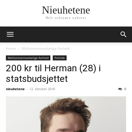
Nieuhetene
Helt ordinære nyheter
Home
Mellommenneskelige forhold
Mellommenneskelige forhold
Politikk
200 kr til Herman (28) i
statsbudsjettet
nieuhetene
-
12. oktober 2018
0