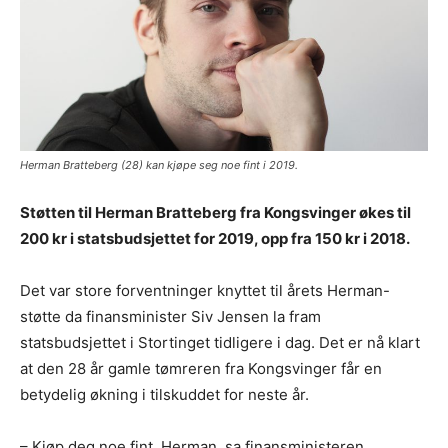
Herman Bratteberg (28) kan kjøpe seg noe fint i 2019.
Støtten til Herman Bratteberg fra Kongsvinger økes til
200 kr i statsbudsjettet for 2019, opp fra 150 kr i 2018.
Det var store forventninger knyttet til årets Herman-
støtte da finansminister Siv Jensen la fram
statsbudsjettet i Stortinget tidligere i dag. Det er nå klart
at den 28 år gamle tømreren fra Kongsvinger får en
betydelig økning i tilskuddet for neste år.
– Kjøp deg noe fint, Herman, sa finansministeren.