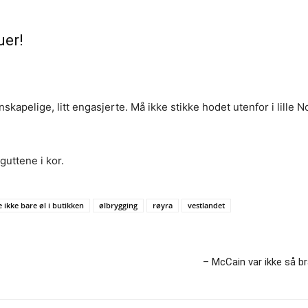
uer!
lidenskapelige, litt engasjerte. Må ikke stikke hodet utenfor i lill
guttene i kor.
 ikke bare øl i butikken
ølbrygging
røyra
vestlandet
– McCain var ikke så b