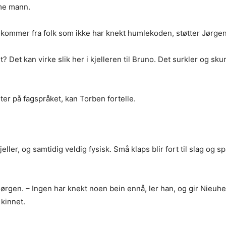
mme mann.
 kommer fra folk som ikke har knekt humlekoden, støtter Jørgen f
 Det kan virke slik her i kjelleren til Bruno. Det surkler og sku
eter på fagspråket, kan Torben fortelle.
ller, og samtidig veldig fysisk. Små klaps blir fort til slag og s
Jørgen. – Ingen har knekt noen bein ennå, ler han, og gir Nieuhet
kinnet.