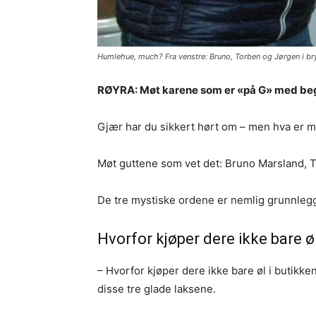
Humlehue, much? Fra venstre: Bruno, Torben og Jørgen i b
RØYRA: Møt karene som er «på G» med beg
Gjær har du sikkert hørt om – men hva er m
Møt guttene som vet det: Bruno Marsland, T
De tre mystiske ordene er nemlig grunnlegge
Hvorfor kjøper dere ikke bare øl
– Hvorfor kjøper dere ikke bare øl i butikken
disse tre glade laksene.