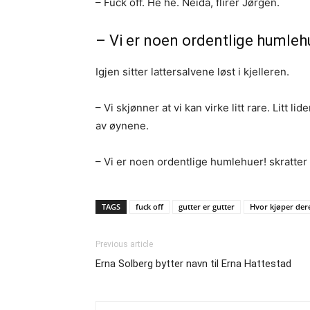
– Fuck off. He he. Neida, flirer Jørgen.
– Vi er noen ordentlige humleh
Igjen sitter lattersalvene løst i kjelleren.
– Vi skjønner at vi kan virke litt rare. Litt 
av øynene.
– Vi er noen ordentlige humlehuer! skratter 
TAGS
fuck off
gutter er gutter
Hvor kjøper dere
Previous article
Erna Solberg bytter navn til Erna Hattestad