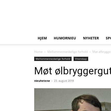
HJEM
HUMORNIEU
NYHETER
SP
Home
Mellommenneskelige forhold
Møt ølbrygger
Mellommenneskelige forhold
Vitenskap
Møt ølbryggergut
nieuhetene
-
23. august 2018