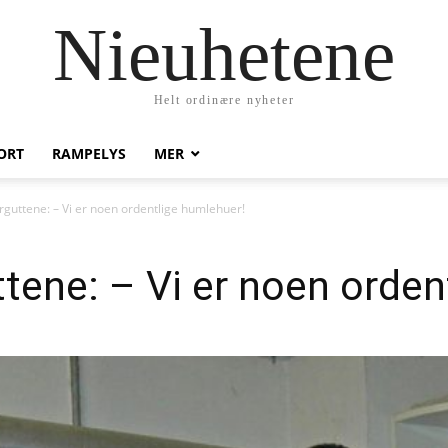
Nieuhetene
Helt ordinære nyheter
ORT
RAMPELYS
MER
guttene: – Vi er noen ordentlige humlehuer!
tene: – Vi er noen orden