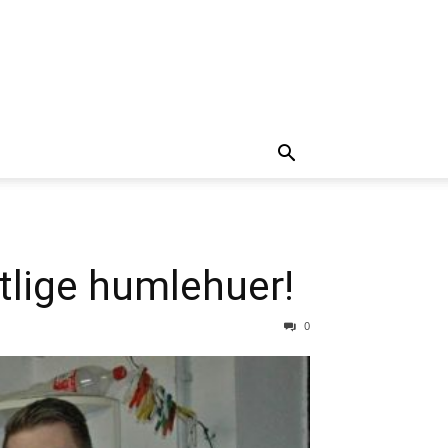
tlige humlehuer!
0