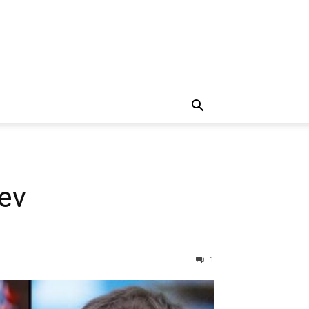
rev
1