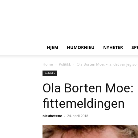
HJEM
HUMORNIEU
NYHETER
SP
Home
Politikk
Ola Borten Moe: – Ja, det var jeg s
Politikk
Ola Borten Moe: 
fittemeldingen
nieuhetene
-
24. april 2018