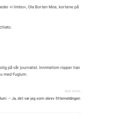
leder «i limbo», Ola Borten Moe, kortene på
chiato.
olig på vår journalist. Innimellom nipper han
rvju med Fuglum.
Next article
lum: – Ja, det var jeg som skrev fittemeldingen