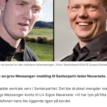
et) tar ansvar for den infamøse fyllemeldingen. (Foto: Nieuhetene/VG/NTB Scanpix/Senter
: en grov Messenger-melding til Senterparti-leder Navarsete. 
hadde sentrale verv i Senterpartiet. Det ble drukket mengder me
 Messenger-konto til Liv Signe Navarsete: «Vi har lyst på fitta 
elefonen hans ble liggende igjen på bordet.