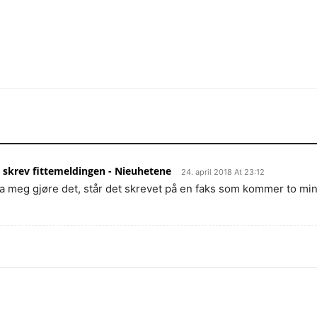
om skrev fittemeldingen - Nieuhetene
24. april 2018 At 23:12
 meg gjøre det, står det skrevet på en faks som kommer to min