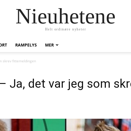
Nieuhetene
Helt ordinære nyheter
ORT
RAMPELYS
MER
om skrev fittemeldingen
– Ja, det var jeg som sk