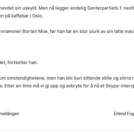
evdet sin uskyld. Men nå legger endelig Senterpartiets 1. nest
n på kaffebar i Oslo.
innrømmer Borten Moe, før han tar en stor slurk av sin latte mac
t, fortsetter han.
m omstendighetene, men han blir kun sittende stille og stirre r
ss. Etter en time må vi gi opp og avbryte for å nå et Skype-inte
emeldingen
Erlend Fug