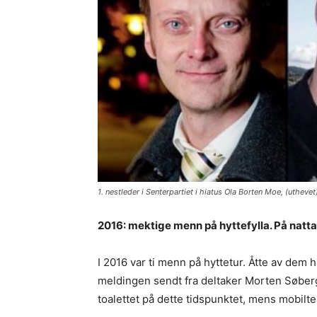
1. nestleder i Senterpartiet i hiatus Ola Borten Moe, (uthev
2016: mektige menn på hyttefylla. På natta
I 2016 var ti menn på hyttetur. Åtte av dem 
meldingen sendt fra deltaker Morten Søbergs
toalettet på dette tidspunktet, mens mobilt