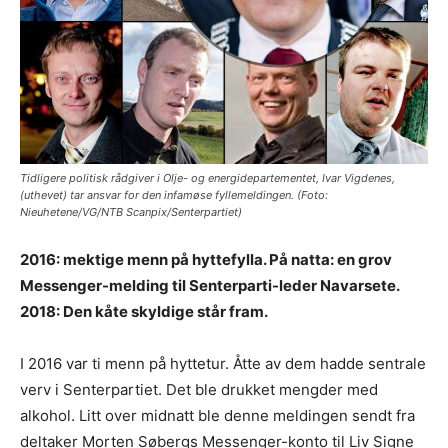
Tidligere politisk rådgiver i Olje- og energidepartementet, Ivar Vigdenes,
(uthevet) tar ansvar for den infamøse fyllemeldingen. (Foto:
Nieuhetene/VG/NTB Scanpix/Senterpartiet)
2016: mektige menn på hyttefylla. På natta: en grov
Messenger-melding til Senterparti-leder Navarsete.
2018: Den kåte skyldige står fram.
I 2016 var ti menn på hyttetur. Åtte av dem hadde sentrale
verv i Senterpartiet. Det ble drukket mengder med
alkohol. Litt over midnatt ble denne meldingen sendt fra
deltaker Morten Søbergs Messenger-konto til Liv Signe