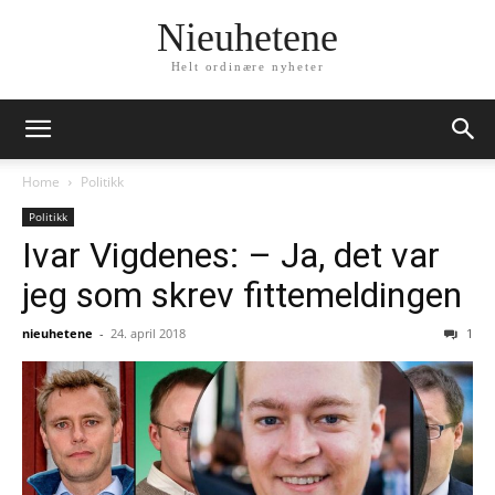
Nieuhetene
Helt ordinære nyheter
Home
Politikk
Politikk
Ivar Vigdenes: – Ja, det var
jeg som skrev fittemeldingen
nieuhetene
-
24. april 2018
1