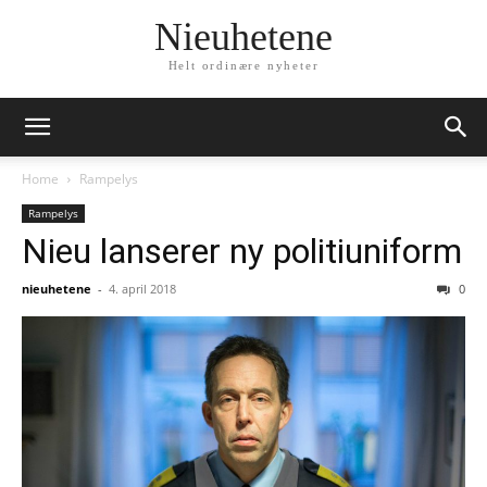
Nieuhetene
Helt ordinære nyheter
Home
Rampelys
Rampelys
Nieu lanserer ny politiuniform
nieuhetene
-
4. april 2018
0