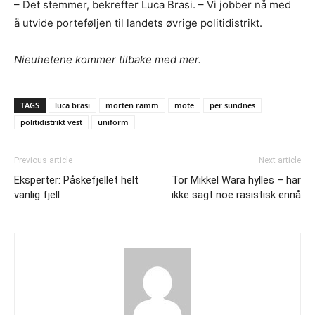
– Det stemmer, bekrefter Luca Brasi. – Vi jobber nå med
å utvide porteføljen til landets øvrige politidistrikt.
Nieuhetene kommer tilbake med mer.
TAGS
luca brasi
morten ramm
mote
per sundnes
politidistrikt vest
uniform
Previous article
Next article
Eksperter: Påskefjellet helt
Tor Mikkel Wara hylles – har
vanlig fjell
ikke sagt noe rasistisk ennå