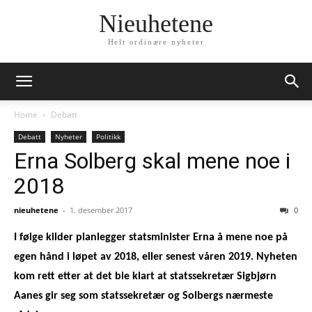
Nieuhetene
Helt ordinære nyheter
Home
Debatt
Debatt
Nyheter
Politikk
Erna Solberg skal mene noe i
2018
nieuhetene
-
1. desember 2017
0
I følge kilder planlegger statsminister Erna å mene noe på
egen hånd i løpet av 2018, eller senest våren 2019. Nyheten
kom rett etter at det ble klart at statssekretær Sigbjørn
Aanes gir seg som statssekretær og Solbergs nærmeste