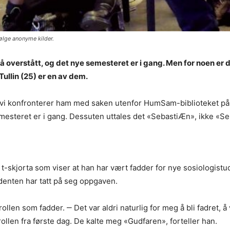
ifølge anonyme kilder.
nå overstått, og det nye semesteret er i gang. Men for noen er 
ullin (25) er en av dem.
 vi konfronterer ham med saken utenfor HumSam-biblioteket på Bl
mesteret er i gang. Dessuten uttales det «SebastiÆn», ikke «Se
-skjorta som viser at han har vært fadder for nye sosiologistuden
udenten har tatt på seg oppgaven.
g rollen som fadder. ‒ Det var aldri naturlig for meg å bli fadret,
rollen fra første dag. De kalte meg «Gudfaren», forteller han.