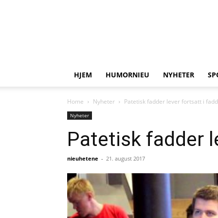
HJEM
HUMORNIEU
NYHETER
SP
Home
Nyheter
Patetisk fadder lever fortsatt i fad
Nyheter
Patetisk fadder l
nieuhetene
-
21. august 2017