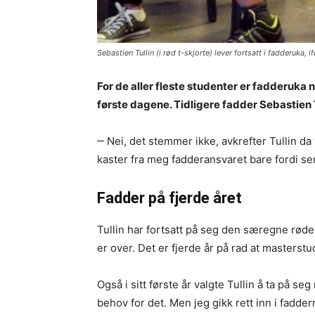
Sebastien Tullin (i rød t-skjorte) lever fortsatt i fadderuka, 
For de aller fleste studenter er fadderuka 
første dagene. Tidligere fadder Sebastien T
‒ Nei, det stemmer ikke, avkrefter Tullin da
kaster fra meg fadderansvaret bare fordi se
Fadder på fjerde året
Tullin har fortsatt på seg den særegne røde t
er over. Det er fjerde år på rad at masterst
Også i sitt første år valgte Tullin å ta på se
behov for det. Men jeg gikk rett inn i fadder