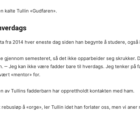
n kalte Tullin «Gudfaren».
 hverdags
rta fra 2014 hver eneste dag siden han begynte å studere, også i
uke gjennom semesteret, så det ikke opparbeider seg skrukker. 
en. ‒ Jeg kan ikke være fadder bare til hverdags. Jeg tenker på 
vært «mentor» for.
en av Tullins fadderbarn har opprettholdt kontakten med ham.
t rebusløp å «orge», ler Tullin idet han forlater oss, men vi ane