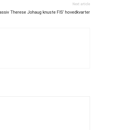
Next article
ssiv Therese Johaug knuste FIS’ hovedkvarter