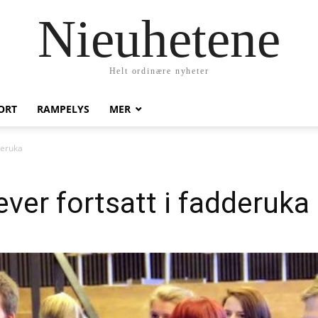
Nieuhetene
Helt ordinære nyheter
ORT
RAMPELYS
MER
deruka
ever fortsatt i fadderuka