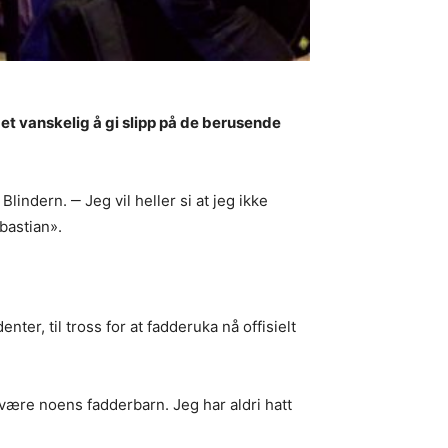
det vanskelig å gi slipp på de berusende
indern. ‒ Jeg vil heller si at jeg ikke
bastian».
ter, til tross for at fadderuka nå offisielt
 å være noens fadderbarn. Jeg har aldri hatt