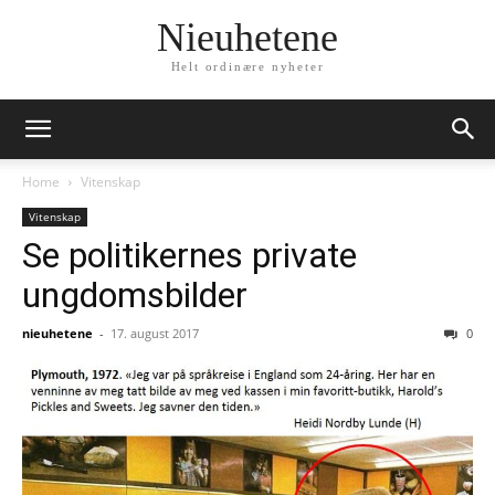
Nieuhetene
Helt ordinære nyheter
Home
Vitenskap
Vitenskap
Se politikernes private
ungdomsbilder
nieuhetene
-
17. august 2017
0