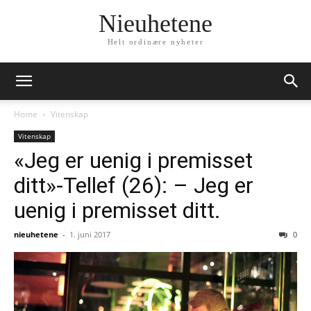
Nieuhetene
Helt ordinære nyheter
Home
Vitenskap
Vitenskap
«Jeg er uenig i premisset
ditt»-Tellef (26): – Jeg er
uenig i premisset ditt.
nieuhetene
-
1. juni 2017
0