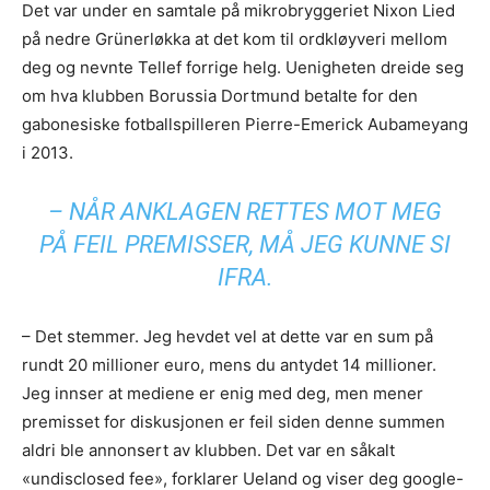
Det var under en samtale på mikrobryggeriet Nixon Lied
på nedre Grünerløkka at det kom til ordkløyveri mellom
deg og nevnte Tellef forrige helg. Uenigheten dreide seg
om hva klubben Borussia Dortmund betalte for den
gabonesiske fotballspilleren Pierre-Emerick Aubameyang
i 2013.
– NÅR ANKLAGEN RETTES MOT MEG
PÅ FEIL PREMISSER, MÅ JEG KUNNE SI
IFRA.
– Det stemmer. Jeg hevdet vel at dette var en sum på
rundt 20 millioner euro, mens du antydet 14 millioner.
Jeg innser at mediene er enig med deg, men mener
premisset for diskusjonen er feil siden denne summen
aldri ble annonsert av klubben. Det var en såkalt
«undisclosed fee», forklarer Ueland og viser deg google-