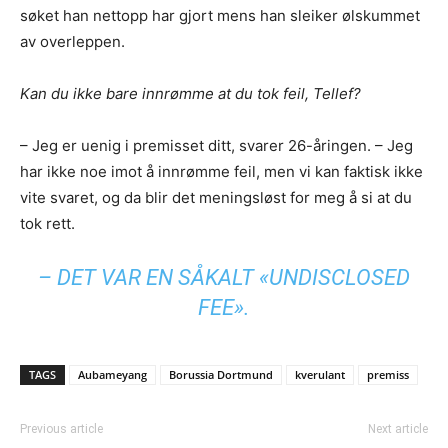
søket han nettopp har gjort mens han sleiker ølskummet
av overleppen.
Kan du ikke bare innrømme at du tok feil, Tellef?
– Jeg er uenig i premisset ditt, svarer 26-åringen. – Jeg
har ikke noe imot å innrømme feil, men vi kan faktisk ikke
vite svaret, og da blir det meningsløst for meg å si at du
tok rett.
– DET VAR EN SÅKALT «UNDISCLOSED
FEE».
TAGS
Aubameyang
Borussia Dortmund
kverulant
premiss
Previous article
Next article