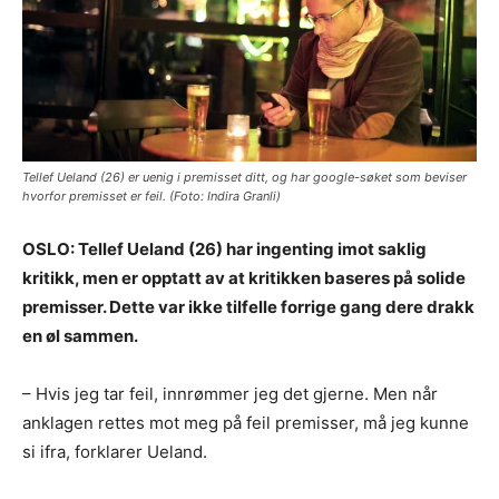
Tellef Ueland (26) er uenig i premisset ditt, og har google-søket som beviser
hvorfor premisset er feil. (Foto: Indira Granli)
OSLO: Tellef Ueland (26) har ingenting imot saklig
kritikk, men er opptatt av at kritikken baseres på solide
premisser. Dette var ikke tilfelle forrige gang dere drakk
en øl sammen.
– Hvis jeg tar feil, innrømmer jeg det gjerne. Men når
anklagen rettes mot meg på feil premisser, må jeg kunne
si ifra, forklarer Ueland.