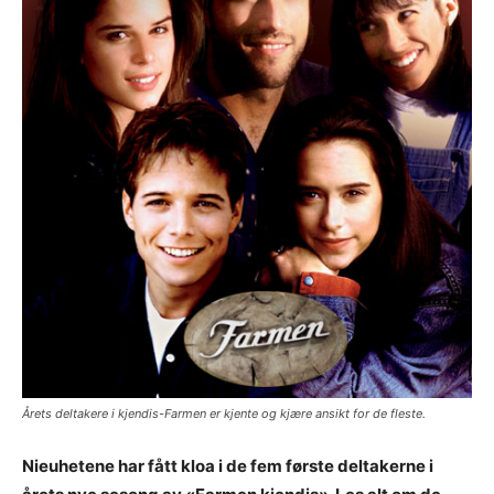
Årets deltakere i kjendis-Farmen er kjente og kjære ansikt for de fleste.
Nieuhetene har fått kloa i de fem første deltakerne i