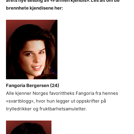
årets nye sesong av «Farmen kjendis». Les alt om de
brennhete kjendisene her:
Fangoria Bergersen (24)
Alle kjenner Norges favorittheks Fangoria fra hennes
«svartblogg», hvor hun legger ut oppskrifter på
trylledrikker og fruktbarhetsamuletter.