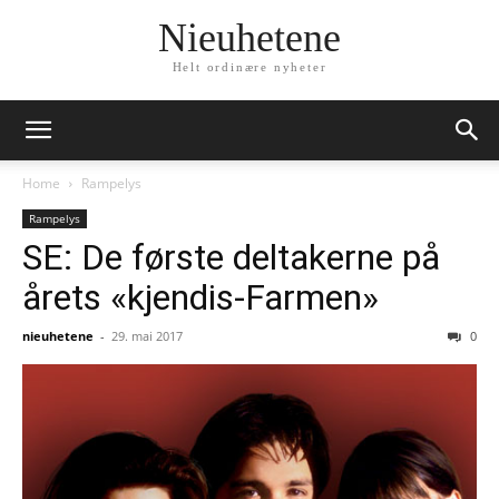
Nieuhetene
Helt ordinære nyheter
Home
Rampelys
Rampelys
SE: De første deltakerne på
årets «kjendis-Farmen»
nieuhetene
-
29. mai 2017
0