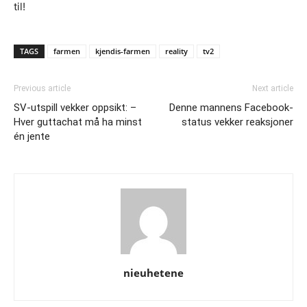
til!
TAGS
farmen
kjendis-farmen
reality
tv2
Previous article
Next article
SV-utspill vekker oppsikt: –
Denne mannens Facebook-
Hver guttachat må ha minst
status vekker reaksjoner
én jente
nieuhetene