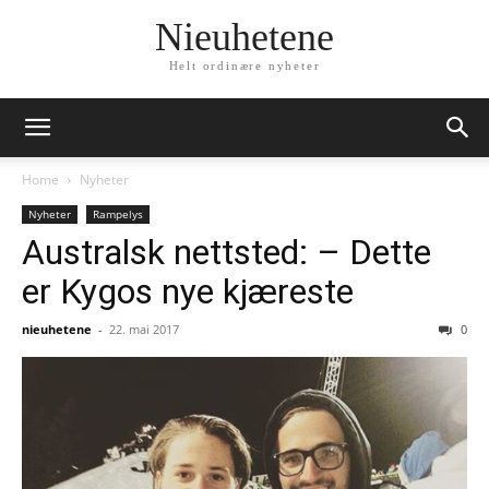
Nieuhetene
Helt ordinære nyheter
Home
Nyheter
Nyheter
Rampelys
Australsk nettsted: – Dette
er Kygos nye kjæreste
nieuhetene
-
22. mai 2017
0