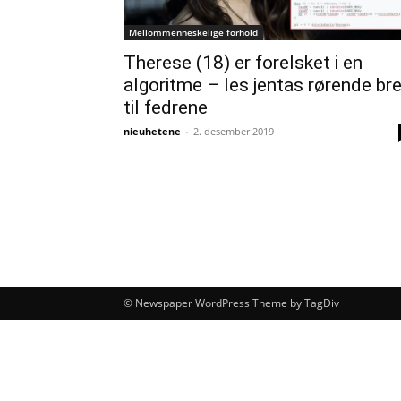
Mellommenneskelige forhold
Therese (18) er forelsket i en
algoritme – les jentas rørende br
til fedrene
nieuhetene
-
2. desember 2019
© Newspaper WordPress Theme by TagDiv