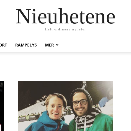
Nieuhetene
Helt ordinære nyheter
ORT
RAMPELYS
MER