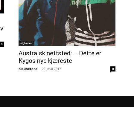
ev
Nyheter
0
Australsk nettsted: – Dette er
Kygos nye kjæreste
nieuhetene
-
22. mai 2017
0