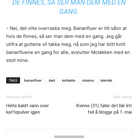
DE FINNES, SÅ SER MAN DEM MED EN
GANG.
– Nei, det ville overraske meg. Bananfluer er litt sånn at
hvis de finnes, så ser man dem med en gang. Jeg går
utifra at guttene vil takke meg, nå som jeg har blitt kvitt
bananfluene en gang for alle, avslutter Moløkken med en
stolt mine.
TAGS
bananfluer
død
kollektiv
obama
teknikk
Previous article
Next article
Helte kaldt vann over
Kvinne (31) føler det blir litt
kaffepulver igjen
feil å blogge på 1. mai