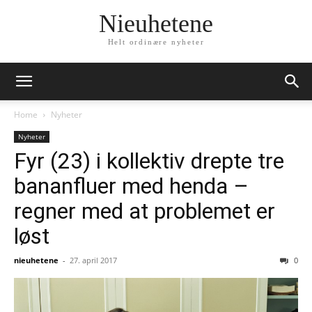
Nieuhetene
Helt ordinære nyheter
Home
Nyheter
Nyheter
Fyr (23) i kollektiv drepte tre
bananfluer med henda –
regner med at problemet er
løst
nieuhetene
-
27. april 2017
0