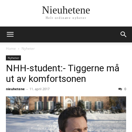
Nieuhetene
Helt ordinære nyheter
Home
Nyheter
Nyheter
NHH-student:- Tiggerne må
ut av komfortsonen
nieuhetene
-
11. april 2017
0