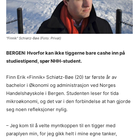
"Finnik" Schiøtz-Bøe (Foto: Privat)
BERGEN: Hvorfor kan ikke tiggerne bare cashe inn på
studiestipend, spør NHH-student.
Finn Erik «Finnik» Schiøtz-Bøe (20) tar første år av
bachelor i Økonomi og administrasjon ved Norges
Handelshøyskole i Bergen. Studenten leser for tida
mikroøkonomi, og det var i den forbindelse at han gjorde
seg noen refleksjoner nylig.
– Jeg kom til å velte myntkoppen til en tigger med
paraplyen min, for jeg gikk helt i mine egne tanker,