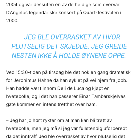
2004 og var dessuten en av de heldige som overvar
D’Angelos legendariske konsert på Quart-festivalen i
2000.
– JEG BLE OVERRASKET AV HVOR
PLUTSELIG DET SKJEDDE. JEG GREIDE
NESTEN IKKE Å HOLDE ØYNENE OPPE.
Ved 15:30-tiden på tirsdag ble det nok en gang dramatisk
for Jeronimus Hahne da han syklet på vei hjem fra jobb.
Han hadde vært innom Deli de Luca og kjøpt en
hvetebolle, og i det han passerer Einar Tambarskjelves
gate kommer en intens trøtthet over ham.
– Jeg har jo hørt rykter om at man kan bli trøtt av
hvetebolle, men jeg må si jeg var fullstendig uforberedt
da det inntraff. Jeg ble overrasket av hvor plutselig det