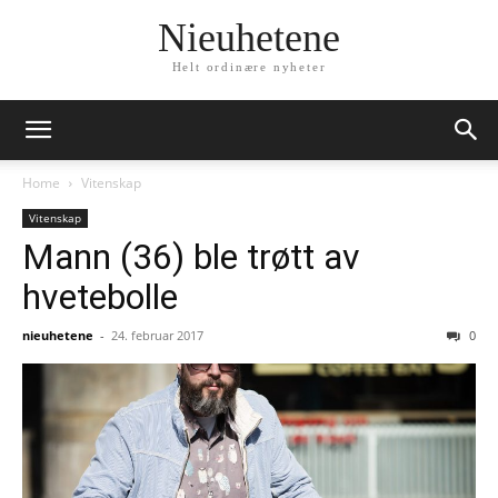
Nieuhetene
Helt ordinære nyheter
Home
Vitenskap
Vitenskap
Mann (36) ble trøtt av
hvetebolle
nieuhetene
-
24. februar 2017
0