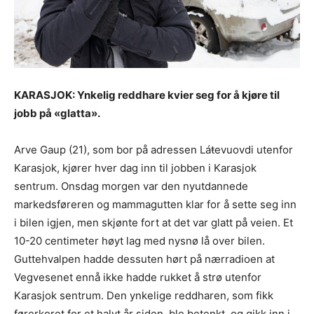
KARASJOK: Ynkelig reddhare kvier seg for å kjøre til
jobb på «glatta».
Arve Gaup (21), som bor på adressen Láŧevuovdi utenfor
Karasjok, kjører hver dag inn til jobben i Karasjok
sentrum. Onsdag morgen var den nyutdannede
markedsføreren og mammagutten klar for å sette seg inn
i bilen igjen, men skjønte fort at det var glatt på veien. Et
10-20 centimeter høyt lag med nysnø lå over bilen.
Guttehvalpen hadde dessuten hørt på nærradioen at
Vegvesenet ennå ikke hadde rukket å strø utenfor
Karasjok sentrum. Den ynkelige reddharen, som fikk
førerkoret for et halvt år siden, ble betenkt, og gikk inn i