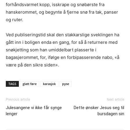
forhåndsvarmet kopp, isskrape og snøbørste fra
hanskerommet, og begynte å fjerne snø fra tak, panser
og ruter.
Ved publiseringstid skal den stakkarslige sveklingen ha
gått inn i boligen enda en gang, for så å returnere med
snøkjetting som han umiddelbart plasserte i
bagasjerommet, for, ifølge en forbipasserende nabo, «å
være på den sikre siden».
TAGS
glatt føre
karasjok
pyse
Previous article
Next article
Julesangene vi ikke får synge
Dette ønsker Jesus seg til
lenger
bursdagen sin