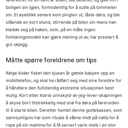
boligen sin igjen, formodentlig for å sutte på tommelen
sin. Et øyeblikk senere kom pinglen ut, låste døra, og ble
stående en kort stund, stirrende på bilen sin mens han
klødde seg på haken, som, på en måte ingen
forklaringsmodell kan gjøre mening ut av, har prestert å
gro skjegg.
Måtte spørre foreldrene om tips
Ifølge kilder fisket den tjueen år gamle babyen opp en
mobiltelefon, og skal ha rådført seg med sine foreldre for
å håndtere den fullstendig ekstreme situasjonen best
mulig. Kort etter klarte unnskyld-at-jeg-lever-skapningen
å skyve bort tilstrekkelig med snø fra døra på førersiden
til å starte bilen. Deretter hentet denne guttebassen, som
sannsynligvis har som rituale å våkne midt på natta for å
rope på sin mamma for å få servert varm melk i en stor