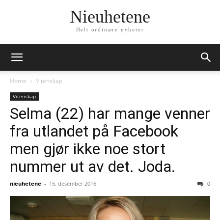
Nieuhetene
Helt ordinære nyheter
Home
Vitenskap
Vitenskap
Selma (22) har mange venner
fra utlandet på Facebook
men gjør ikke noe stort
nummer ut av det. Joda.
nieuhetene
-
15. desember 2016
0