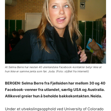
At Selma Berre har nesten 40 utenlandske Facebook-kontakter betyr ikke at
hun ikke er samme jenta som før. Joda. (Foto: stjålet fra internett)
BERGEN: Selma Berre fra Fjellsiden har mellom 30 og 40
Facebook-venner fra utlandet, særlig USA og Australia.
Allikevel greier hun å beholde bakkekontakten. Neida.
Under et utvekslingsopphold ved University of Colorado