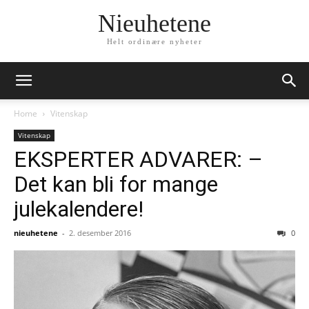
Nieuhetene
Helt ordinære nyheter
Home
Vitenskap
Vitenskap
EKSPERTER ADVARER: –
Det kan bli for mange
julekalendere!
nieuhetene
-
2. desember 2016
0