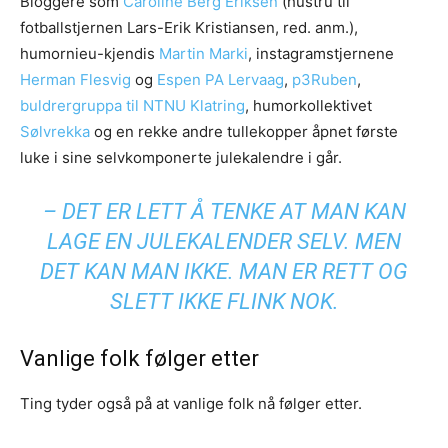
Bloggere som
Caroline Berg Eriksen
(hustru til
fotballstjernen Lars-Erik Kristiansen, red. anm.),
humornieu-kjendis
Martin Marki
, instagramstjernene
Herman Flesvig
og
Espen PA Lervaag
,
p3Ruben
,
buldrergruppa til NTNU Klatring
, humorkollektivet
Sølvrekka
og en rekke andre tullekopper åpnet første
luke i sine selvkomponerte julekalendre i går.
– DET ER LETT Å TENKE AT MAN KAN
LAGE EN JULEKALENDER SELV. MEN
DET KAN MAN IKKE. MAN ER RETT OG
SLETT IKKE FLINK NOK.
Vanlige folk følger etter
Ting tyder også på at vanlige folk nå følger etter.