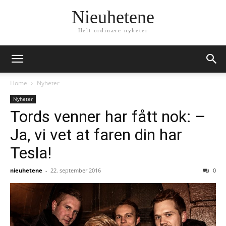
Nieuhetene
Helt ordinære nyheter
Home
Nyheter
Nyheter
Tords venner har fått nok: –
Ja, vi vet at faren din har
Tesla!
nieuhetene
-
22. september 2016
0