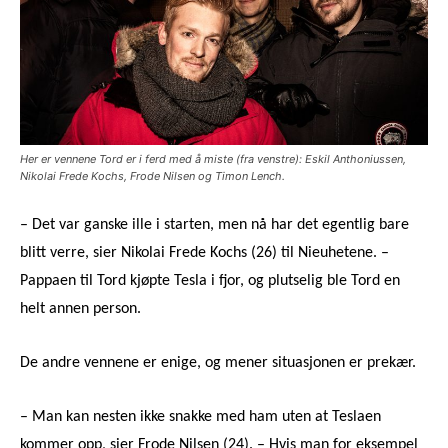
Her er vennene Tord er i ferd med å miste (fra venstre): Eskil Anthoniussen,
Nikolai Frede Kochs, Frode Nilsen og Timon Lench.
– Det var ganske ille i starten, men nå har det egentlig bare
blitt verre, sier Nikolai Frede Kochs (26) til Nieuhetene. –
Pappaen til Tord kjøpte Tesla i fjor, og plutselig ble Tord en
helt annen person.
De andre vennene er enige, og mener situasjonen er prekær.
– Man kan nesten ikke snakke med ham uten at Teslaen
kommer opp, sier Frode Nilsen (24). – Hvis man for eksempel