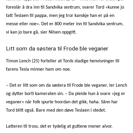
foreslår å dra inn til Sandvika sentrum, svarer Tord «kunne jo
tatt Teslaen til pappa, men jeg tror kanskje han er på en
messe eller noe». Det er 800 meter inn til Sandvika sentrum,
vi kan jo bare gå, sier Nilsen oppgitt.
Litt som da søstera til Frode ble veganer
Timon Lench (25) forteller at Tords stadige henvisninger til
farens Tesla minner ham om noe.
– Det er litt som om da søstera til Frode ble veganer, ler Lench
og dytter borti kameraten sin. – Da pleide hun å svare «jeg er
veganer» når folk spurte hvordan det gikk, haha. Sånn har
Tord blitt også. Bare med den døve Teslaen i stedet.
Latteren til tross, det er tydelig at guttene mener alvor.