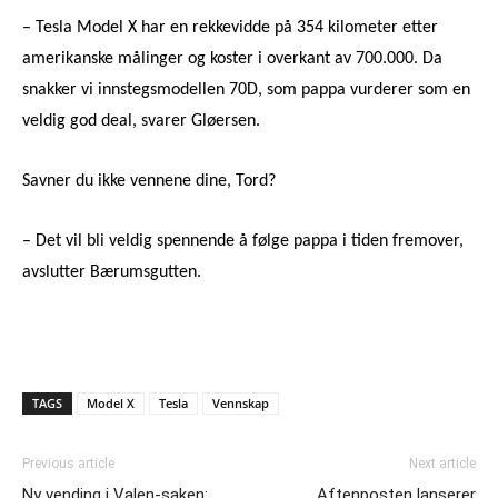
– Tesla Model X har en rekkevidde på 354 kilometer etter
amerikanske målinger og koster i overkant av 700.000. Da
snakker vi innstegsmodellen 70D, som pappa vurderer som en
veldig god deal, svarer Gløersen.
Savner du ikke vennene dine, Tord?
– Det vil bli veldig spennende å følge pappa i tiden fremover,
avslutter Bærumsgutten.
TAGS
Model X
Tesla
Vennskap
Previous article
Next article
Ny vending i Valen-saken:
Aftenposten lanserer