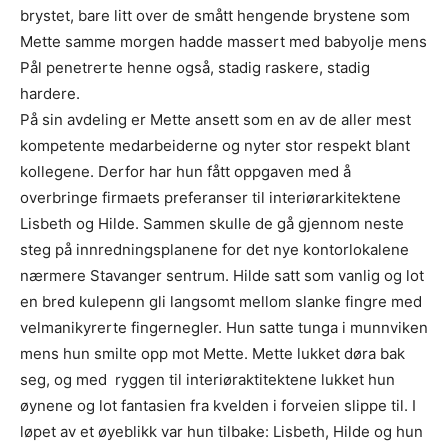
brystet, bare litt over de smått hengende brystene som
Mette samme morgen hadde massert med babyolje mens
Pål penetrerte henne også, stadig raskere, stadig
hardere.
På sin avdeling er Mette ansett som en av de aller mest
kompetente medarbeiderne og nyter stor respekt blant
kollegene. Derfor har hun fått oppgaven med å
overbringe firmaets preferanser til interiørarkitektene
Lisbeth og Hilde. Sammen skulle de gå gjennom neste
steg på innredningsplanene for det nye kontorlokalene
nærmere Stavanger sentrum. Hilde satt som vanlig og lot
en bred kulepenn gli langsomt mellom slanke fingre med
velmanikyrerte fingernegler. Hun satte tunga i munnviken
mens hun smilte opp mot Mette. Mette lukket døra bak
seg, og med ryggen til interiøraktitektene lukket hun
øynene og lot fantasien fra kvelden i forveien slippe til. I
løpet av et øyeblikk var hun tilbake: Lisbeth, Hilde og hun