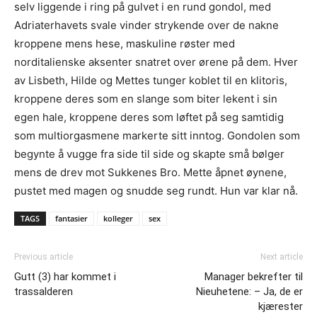
selv liggende i ring på gulvet i en rund gondol, med
Adriaterhavets svale vinder strykende over de nakne
kroppene mens hese, maskuline røster med
norditalienske aksenter snatret over ørene på dem. Hver
av Lisbeth, Hilde og Mettes tunger koblet til en klitoris,
kroppene deres som en slange som biter lekent i sin
egen hale, kroppene deres som løftet på seg samtidig
som multiorgasmene markerte sitt inntog. Gondolen som
begynte å vugge fra side til side og skapte små bølger
mens de drev mot Sukkenes Bro. Mette åpnet øynene,
pustet med magen og snudde seg rundt. Hun var klar nå.
TAGS
fantasier
kolleger
sex
Previous article
Next article
Gutt (3) har kommet i
Manager bekrefter til
trassalderen
Nieuhetene: – Ja, de er
kjærester