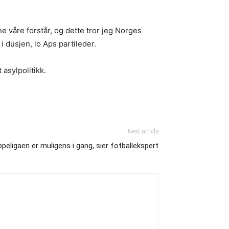
e våre forstår, og dette tror jeg Norges
i dusjen, lo Aps partileder.
 asylpolitikk.
Next article
ppeligaen er muligens i gang, sier fotballekspert