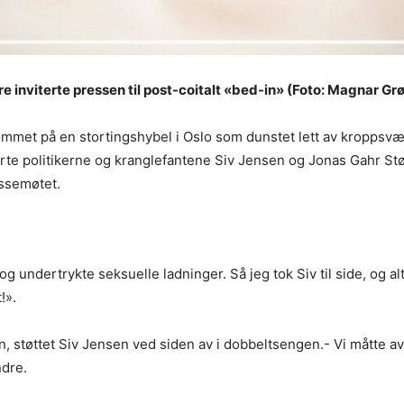
e inviterte pressen til post-coitalt «bed-in» (Foto: Magnar Gr
ommet på en stortingshybel i Oslo som dunstet lett av kroppsvæs
rte politikerne og kranglefantene Siv Jensen og Jonas Gahr Stø
essemøtet.
og undertrykte seksuelle ladninger. Så jeg tok Siv til side, og alt
!».
en, støttet Siv Jensen ved siden av i dobbeltsengen.- Vi måtte a
ndre.