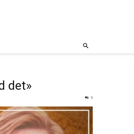
ed det»
0