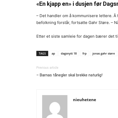
«En kjapp en» i dusjen før Dags
– Det handler om å kommunisere lettere. Å fi
befolkning forstår, fortsatte Gahr Støre. – N
Etter et siste samleie for dagen bærer det t
TAGS
ap
dagsnytt 18
frp
jonas gahr støre
Previous article
– Barnas tånegler skal brekke naturlig!
nieuhetene