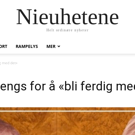
Nieuhetene
Helt ordinære nyheter
ORT
RAMPELYS
MER
dig med det»
sengs for å «bli ferdig m