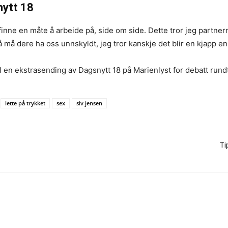
nytt 18
nne en måte å arbeide på, side om side. Dette tror jeg partnern
å må dere ha oss unnskyldt, jeg tror kanskje det blir en kjapp en 
il en ekstrasending av Dagsnytt 18 på Marienlyst for debatt rundt
lette på trykket
sex
siv jensen
Ti